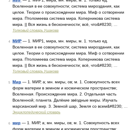
МИР
— 1. МИР1, мира, мн. миры, м. 1. только ед.
3
Вселенная в ее совокупности; система мироздания, как
целое. Теории о происхождении мира. Миф о сотворении
мира. Птоломеева система мира. Коперникова система
мира. || Вся жизнь в бесконечности; всё, что&#8230; …
Толковый словарь Ушакова
МИР
— 1. МИР1, мира, мн. миры, м. 1. только ед.
4
Вселенная в ее совокупности; система мироздания, как
целое. Теории о происхождении мира. Миф о сотворении
мира. Птоломеева система мира. Коперникова система
мира. || Вся жизнь в бесконечности; всё, что&#8230; …
Толковый словарь Ушакова
Мир
— 1. МИР, а; мн. миры, ов; м. 1. Совокупность всех
5
форм материи в земном и космическом пространстве;
Вселенная. Происхождение мира. 2. Отдельная часть
Вселенной; планета. Далёкие звёздные миры. Изучать
марсианский мир. 3. Земной шар, Земля со всем&#8230; …
Энциклопедический словарь
мир
— 1. МИР, а; мн. миры, ов; м. 1. Совокупность всех
6
форм материи в земном и космическом пространстве;