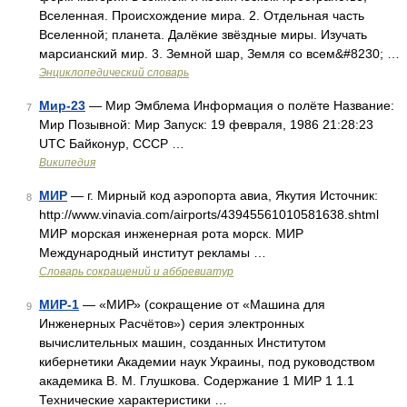
Вселенная. Происхождение мира. 2. Отдельная часть
Вселенной; планета. Далёкие звёздные миры. Изучать
марсианский мир. 3. Земной шар, Земля со всем&#8230; …
Энциклопедический словарь
Мир-23
— Мир Эмблема Информация о полёте Название:
7
Мир Позывной: Мир Запуск: 19 февраля, 1986 21:28:23
UTC Байконур, СССР …
Википедия
МИР
— г. Мирный код аэропорта авиа, Якутия Источник:
8
http://www.vinavia.com/airports/43945561010581638.shtml
МИР морская инженерная рота морск. МИР
Международный институт рекламы …
Словарь сокращений и аббревиатур
МИР-1
— «МИР» (сокращение от «Машина для
9
Инженерных Расчётов») серия электронных
вычислительных машин, созданных Институтом
кибернетики Академии наук Украины, под руководством
академика В. М. Глушкова. Содержание 1 МИР 1 1.1
Технические характеристики …