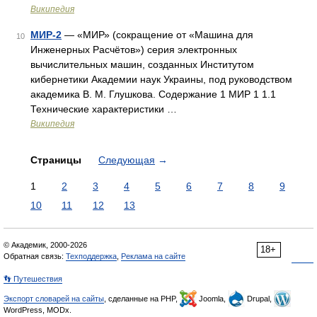
Википедия
МИР-2
— «МИР» (сокращение от «Машина для
10
Инженерных Расчётов») серия электронных
вычислительных машин, созданных Институтом
кибернетики Академии наук Украины, под руководством
академика В. М. Глушкова. Содержание 1 МИР 1 1.1
Технические характеристики …
Википедия
Страницы
Следующая
→
1
2
3
4
5
6
7
8
9
10
11
12
13
© Академик, 2000-2026
18+
Обратная связь:
Техподдержка
,
Реклама на сайте
👣 Путешествия
Экспорт словарей на сайты
, сделанные на PHP,
Joomla,
Drupal,
WordPress, MODx.