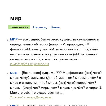
мир
Толкование
Перевод
Книги
МИР
— все сущее; бытие этого сущего, выступающего в
1
определенных областях (напр., «М. природы», «М.
физики», «М. культуры», «М. искусства» и т.п.); то, в чем
вершится человеческое существование («М. человека»
«мы», «они» и т.п.); в экзистенциализме то …
Философская энциклопедия
мир
— [Вселенная] сущ., м., ??? Морфология: (нет) чего?
2
мира, чему? миру, (вижу) что? мир, чем? миром, о чём? о
мире и в миру; мн. что? миры, (нет) чего? миров, чем?
мирам, (вижу) что? миры, чем? мирами, о чём? о мирах 1.
Мир это всё, что существует на …
Толковый словарь Дмитриева